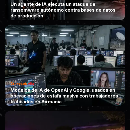
Un agente de IA ejecuta un ataque de
ransomware autónomo contra bases de datos
de producción
Falla
·
2026-07-01
Gravedad:
Alta
Modelos de IA de OpenAI y Google, usados en
operaciones de estafa masiva con trabajadores
traficados en Birmania
Te engaña
·
2026-06-29