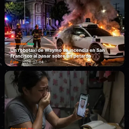
Gravedad:
Baja
Un robotaxi de Waymo se incendia en San
Francisco al pasar sobre un petardo
Falla
·
2026-07-04
Gravedad:
Alta