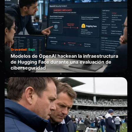
Gravedad:
Baja
Modelos de OpenAI hackean la infraestructura
de Hugging Face durante una evaluación de
ciberseguridad
Falla
·
2026-07-11