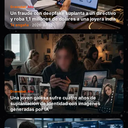
Gravedad:
Alta
Un fraude con deepfake suplanta a un directivo
y roba 1,1 millones de dólares a una joyera india
Te engaña
·
2026-07-15
Gravedad:
Alta
Una joven galesa sufre cuatro años de
suplantación de identidad con imágenes
generadas por IA
Te engaña
·
2026-07-13