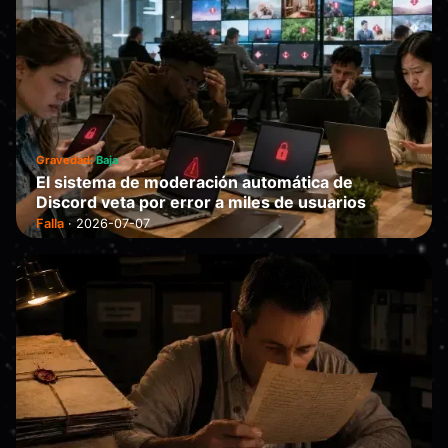
Gravedad:
Baja
El sistema de moderación automática de
Discord veta por error a miles de usuarios
Falla
·
2026-07-07