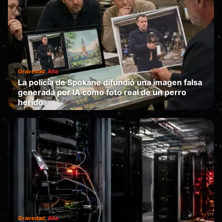
Gravedad:
Alta
La policía de Spokane difundió una imagen falsa
generada por IA como foto real de un perro
herido
Te sustituye
·
2026-07-01
Gravedad:
Alta