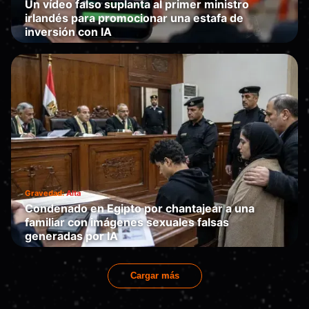
Un vídeo falso suplanta al primer ministro
irlandés para promocionar una estafa de
inversión con IA
Te engaña
·
2026-06-17
Gravedad:
Alta
Condenado en Egipto por chantajear a una
familiar con imágenes sexuales falsas
generadas por IA
Te engaña
·
2026-06-16
Cargar más