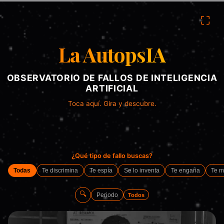
⛶
La AutopsIA
OBSERVATORIO DE FALLOS DE INTELIGENCIA
ARTIFICIAL
Toca aquí. Gira y descubre.
¿Qué tipo de fallo buscas?
Todas
Te discrimina
Te espía
Se lo inventa
Te engaña
Te m
🔍
Periodo
Todos