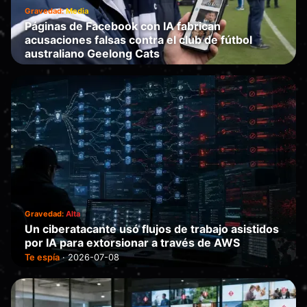
Gravedad:
Media
Páginas de Facebook con IA fabrican
acusaciones falsas contra el club de fútbol
australiano Geelong Cats
Te manipula
·
2026-07-08
Gravedad:
Alta
Un ciberatacante usó flujos de trabajo asistidos
por IA para extorsionar a través de AWS
Te espía
·
2026-07-08