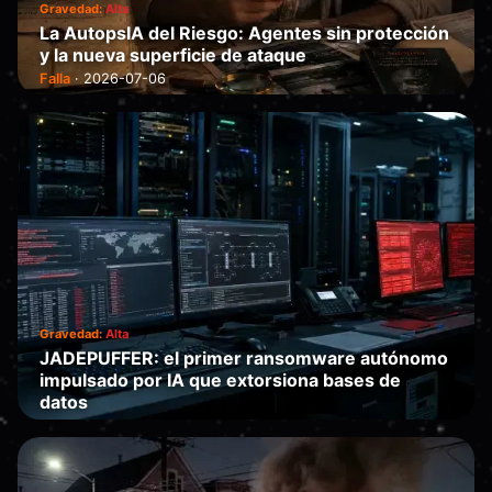
Gravedad:
Alta
La AutopsIA del Riesgo: Agentes sin protección
y la nueva superficie de ataque
Falla
·
2026-07-06
Gravedad:
Alta
JADEPUFFER: el primer ransomware autónomo
impulsado por IA que extorsiona bases de
datos
Falla
·
2026-07-05