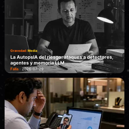
Gravedad:
Media
La AutopsIA del riesgo: ataques a detectores,
agentes y memoria LLM
Falla
·
2026-07-29