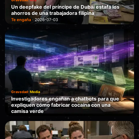
Un deepfake del príncipe de Dubái estafa los
ahorros de una trabajadora filipina
Te engaña
·
2026-07-03
Gravedad:
Media
Investigadores engañan a chatbots para que
expliquen cómo fabricar cocaína con una
camisa verde
Falla
·
2026-07-01