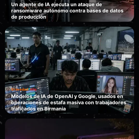
Un agente de IA ejecuta un ataque de
ransomware autónomo contra bases de datos
de producción
Falla
·
2026-07-01
Gravedad:
Alta
Modelos de IA de OpenAI y Google, usados en
operaciones de estafa masiva con trabajadores
traficados en Birmania
Te engaña
·
2026-06-29