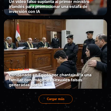
Un vídeo falso suplanta al primer ministro
irlandés para promocionar una estafa de
inversión con IA
Te engaña
·
2026-06-17
Gravedad:
Alta
Condenado en Egipto por chantajear a una
familiar con imágenes sexuales falsas
generadas por IA
Te engaña
·
2026-06-16
Cargar más