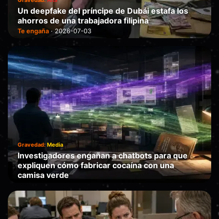
Un deepfake del príncipe de Dubái estafa los
ahorros de una trabajadora filipina
Te engaña
·
2026-07-03
Gravedad:
Media
Investigadores engañan a chatbots para que
expliquen cómo fabricar cocaína con una
camisa verde
Falla
·
2026-07-01