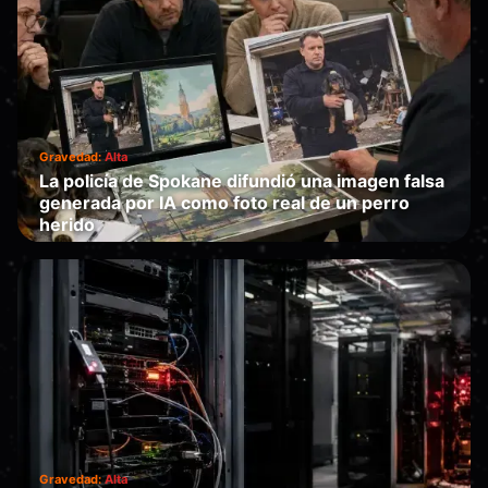
Gravedad:
Alta
La policía de Spokane difundió una imagen falsa
generada por IA como foto real de un perro
herido
Te sustituye
·
2026-07-01
Gravedad:
Alta