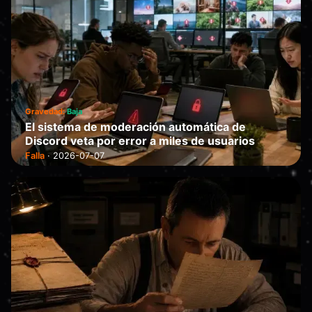
Gravedad:
Baja
El sistema de moderación automática de
Discord veta por error a miles de usuarios
Falla
·
2026-07-07