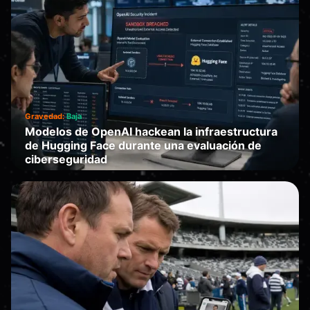
Gravedad:
Baja
Modelos de OpenAI hackean la infraestructura
de Hugging Face durante una evaluación de
ciberseguridad
Falla
·
2026-07-11