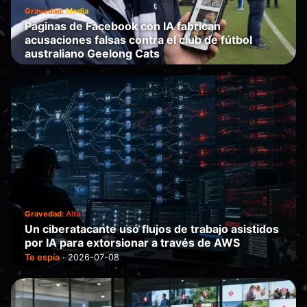
Gravedad:
Media
Páginas de Facebook con IA fabrican
acusaciones falsas contra el club de fútbol
australiano Geelong Cats
Te manipula
·
2026-07-08
Gravedad:
Alta
Un ciberatacante usó flujos de trabajo asistidos
por IA para extorsionar a través de AWS
Te espía
·
2026-07-08