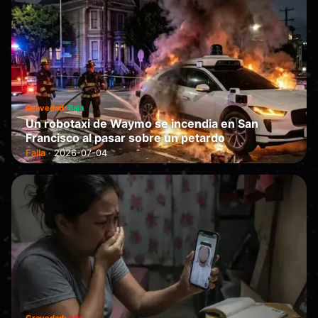
Gravedad:
Baja
Un robotaxi de Waymo se incendia en San
Francisco al pasar sobre un petardo
Falla
·
2026-07-04
Gravedad:
Alta