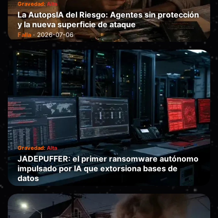
Gravedad:
Alta
La AutopsIA del Riesgo: Agentes sin protección
y la nueva superficie de ataque
Falla
·
2026-07-06
Gravedad:
Alta
JADEPUFFER: el primer ransomware autónomo
impulsado por IA que extorsiona bases de
datos
Falla
·
2026-07-05