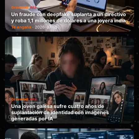
Gravedad:
Alta
Un fraude con deepfake suplanta a un directivo
y roba 1,1 millones de dólares a una joyera india
Te engaña
·
2026-07-15
Gravedad:
Alta
Una joven galesa sufre cuatro años de
suplantación de identidad con imágenes
generadas por IA
Te engaña
·
2026-07-13