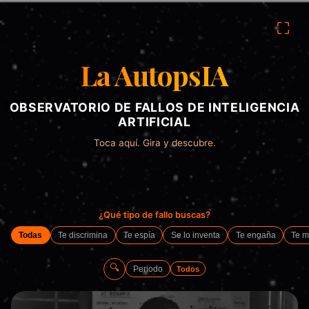
⛶
La AutopsIA
OBSERVATORIO DE FALLOS DE INTELIGENCIA
ARTIFICIAL
Toca aquí. Gira y descubre.
¿Qué tipo de fallo buscas?
Todas
Te discrimina
Te espía
Se lo inventa
Te engaña
Te m
🔍
Periodo
Todos