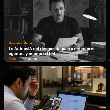
Gravedad:
Media
La AutopsIA del riesgo: ataques a detectores,
agentes y memoria LLM
Falla
·
2026-07-29