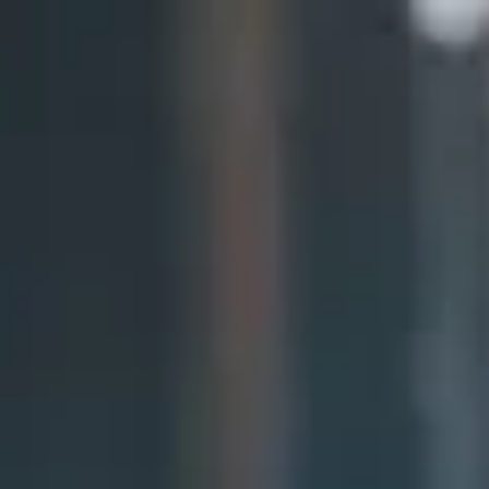
↗
⤴
FUENTE
COMPARTIR