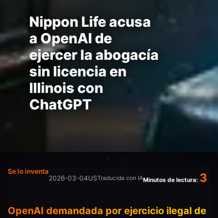
Nippon Life acusa
a OpenAI de
ejercer la abogacía
sin licencia en
Illinois con
ChatGPT
Se lo inventa
3
2026-03-04
US
Traducida con IA
Minutos de lectura:
OpenAI demandada por ejercicio ilegal de