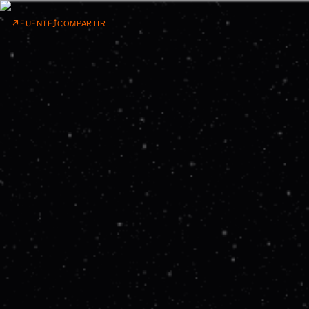
↗
⤴
FUENTE
COMPARTIR