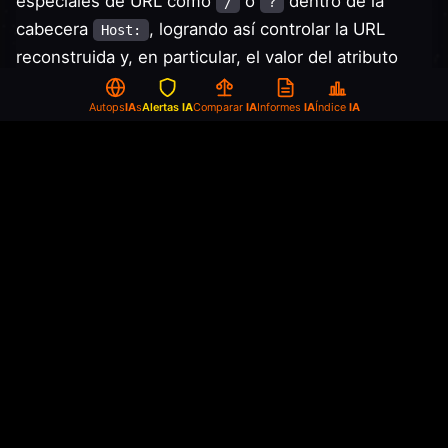
especiales de URL como
o
dentro de la
/
?
cabecera
, logrando así controlar la URL
Host:
reconstruida y, en particular, el valor del atributo
resultante.
.path
Autops
IA
s
Alertas
IA
Comparar
IA
Informes
IA
Índice
IA
El enrutamiento de FastAPI y starlette opera sobre
la ruta HTTP real de la solicitud y no depende del
atributo
parseado a partir de la URL
.path
reconstruida. Esto crea una discrepancia: un
atacante puede alcanzar un endpoint mediante una
ruta determinada mientras presenta un valor
diferente en el atributo
, engañando al
.path
middleware de autenticación para que no aplique la
verificación del token.
Impacto