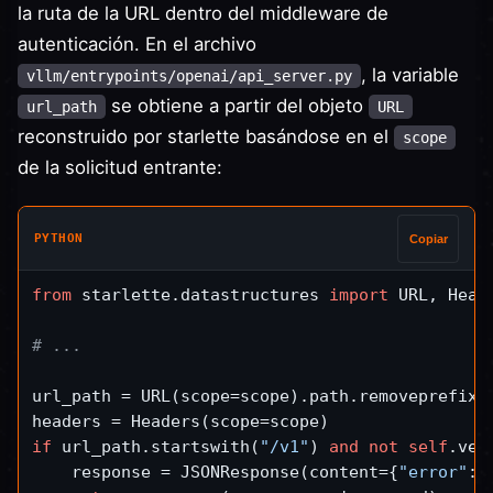
la ruta de la URL dentro del middleware de
autenticación. En el archivo
, la variable
vllm/entrypoints/openai/api_server.py
se obtiene a partir del objeto
url_path
URL
reconstruido por starlette basándose en el
scope
de la solicitud entrante:
PYTHON
Copiar
from
 starlette.datastructures 
import
 URL, Head
# ...
url_path = URL(scope=scope).path.removeprefix(r
if
 url_path.startswith(
"/v1"
) 
and
not
self
.ver
    response = JSONResponse(content={
"error"
: 