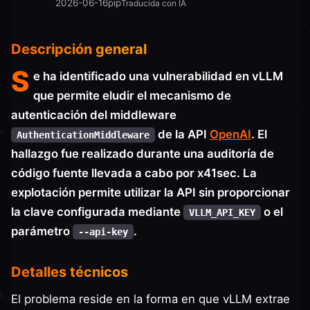
2026-06-16
pip
Traducida con IA
Descripción general
S
e ha identificado una vulnerabilidad en vLLM
que permite eludir el mecanismo de
autenticación del middleware
de la API
OpenAI
. El
AuthenticationMiddleware
hallazgo fue realizado durante una auditoría de
código fuente llevada a cabo por x41sec. La
explotación permite utilizar la API sin proporcionar
la clave configurada mediante
o el
VLLM_API_KEY
parámetro
.
--api-key
Detalles técnicos
El problema reside en la forma en que vLLM extrae