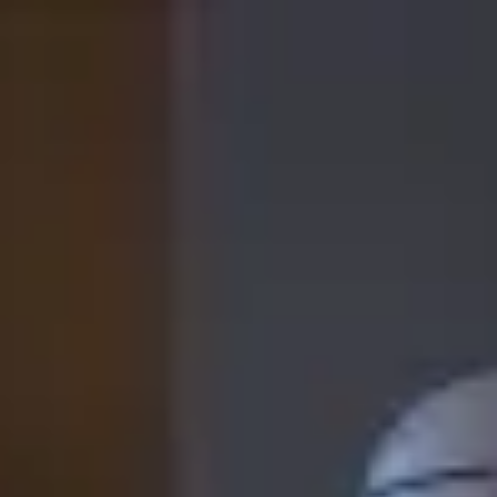
↗
⤴
FUENTE
COMPARTIR