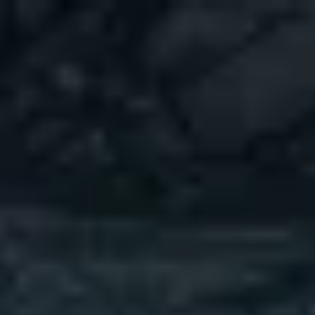
↗
⤴
FUENTE
COMPARTIR