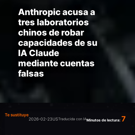
Anthropic acusa a
tres laboratorios
chinos de robar
capacidades de su
IA Claude
mediante cuentas
falsas
Te sustituye
7
2026-02-23
US
Traducida con IA
Minutos de lectura: