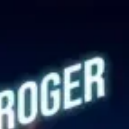
↗
⤴
FUENTE
COMPARTIR