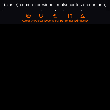
(ajuste) como expresiones malsonantes en coreano,
provocando que estas traducciones erróneas se
mostraran directamente en pantalla.
Autops
IA
s
Alertas
IA
Comparar
IA
Informes
IA
Índice
IA
Reacciones críticas en redes sociales
Las imágenes del incidente se difundieron
rápidamente por internet. Los internautas
reaccionaron con comentarios como: "Es
impactante que una cadena financiada con
impuestos públicos muestre subtítulos obscenos",
"Por muy directo que sea, hay líneas que no se
deben cruzar" y "Aunque sea traducción por IA,
deberían haber implementado medidas mínimas de
seguridad".