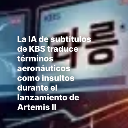
La IA de subtítulos
de KBS traduce
términos
aeronáuticos
como insultos
durante el
lanzamiento de
Artemis II