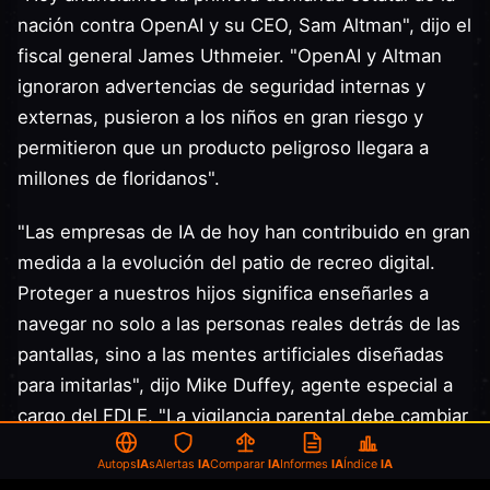
nación contra OpenAI y su CEO, Sam Altman", dijo el
fiscal general James Uthmeier. "OpenAI y Altman
ignoraron advertencias de seguridad internas y
externas, pusieron a los niños en gran riesgo y
permitieron que un producto peligroso llegara a
millones de floridanos".
"Las empresas de IA de hoy han contribuido en gran
medida a la evolución del patio de recreo digital.
Proteger a nuestros hijos significa enseñarles a
navegar no solo a las personas reales detrás de las
pantallas, sino a las mentes artificiales diseñadas
para imitarlas", dijo Mike Duffey, agente especial a
cargo del FDLE. "La vigilancia parental debe cambiar
de simplemente monitorear con quién hablan
Autops
IA
s
Alertas
IA
Comparar
IA
Informes
IA
Índice
IA
nuestros hijos, a asegurar que entiendan con qué