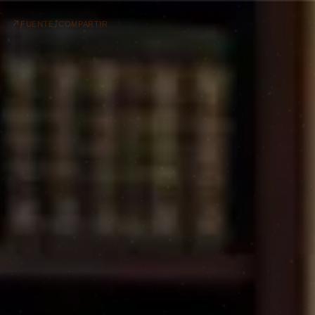
↗
⤴
FUENTE
COMPARTIR