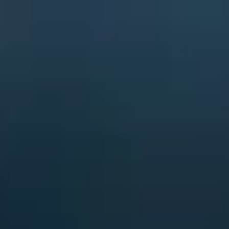
↗
⤴
FUENTE
COMPARTIR