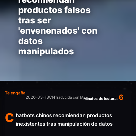
productos falsos
tras ser
'envenenados' con
datos
manipulados
Te engaña
6
2026-03-18
CN
Traducida con IA
Minutos de lectura:
C
hatbots chinos recomiendan productos
inexistentes tras manipulación de datos