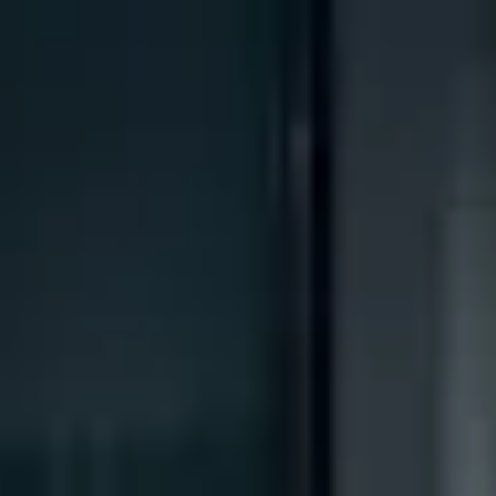
↗
⤴
FUENTE
COMPARTIR