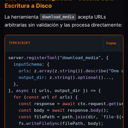
Escritura a Disco
La herramienta
acepta URLs
download_media
arbitrarias sin validación y las procesa directamente:
TYPESCRIPT
Copiar
server.
registerTool
(
"download_media"
, {

inputSchema
: {

urls
: z.
array
(z.
string
()).
describe
(
"One or
output_dir
: z.
string
().
optional
()...,

  },

}, 
async
 ({ urls, output_dir }) => {

for
 (
const
 url 
of
 urls) {

const
 response = 
await
 ctx.
request
.
get
(url
const
 body = 
await
 response.
body
();

const
 filePath = path.
join
(dir, 
`file-
${++
    fs.
writeFileSync
(filePath, body);         