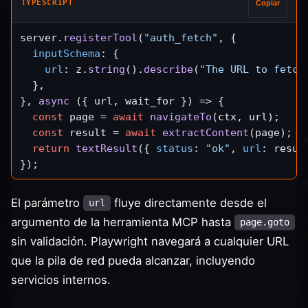
TYPESCRIPT
Copiar
server.
registerTool
(
"auth_fetch"
, {

inputSchema
: {

url
: z.
string
().
describe
(
"The URL to fetch
  },

}, 
async
 ({ url, wait_for }) => {

const
 page = 
await
navigateTo
(ctx, url);    
const
 result = 
await
extractContent
(page);

return
textResult
({ 
status
: 
"ok"
, 
url
: resul
El parámetro
fluye directamente desde el
url
argumento de la herramienta MCP hasta
page.goto
sin validación. Playwright navegará a cualquier URL
que la pila de red pueda alcanzar, incluyendo
servicios internos.