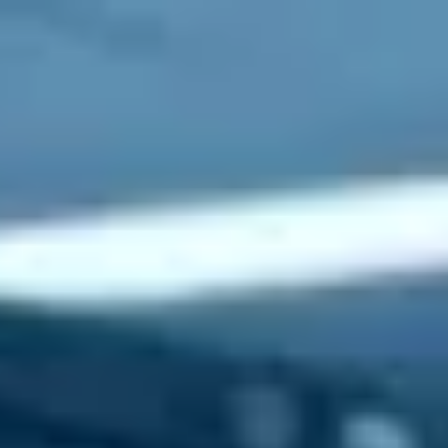
↗
⤴
FUENTE
COMPARTIR