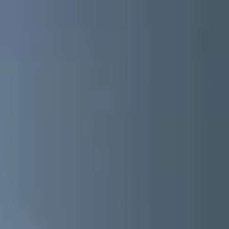
↗
⤴
FUENTE
COMPARTIR