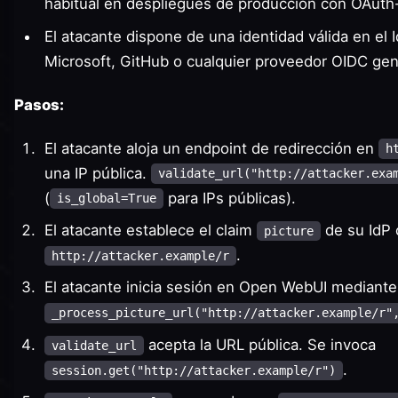
habitual en despliegues de producción con OAuth
El atacante dispone de una identidad válida en el
Microsoft, GitHub o cualquier proveedor OIDC gen
Pasos:
El atacante aloja un endpoint de redirección en
h
una IP pública.
validate_url("http://attacker.exa
(
para IPs públicas).
is_global=True
El atacante establece el claim
de su IdP
picture
.
http://attacker.example/r
El atacante inicia sesión en Open WebUI mediant
_process_picture_url("http://attacker.example/r"
acepta la URL pública. Se invoca
validate_url
.
session.get("http://attacker.example/r")