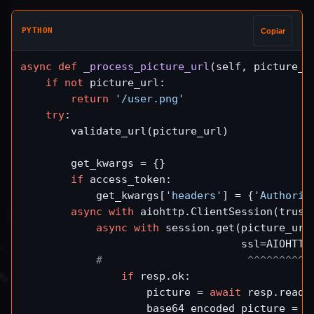
PYTHON
Copiar
async
def
_process_picture_url
(
self, picture_u
if
not
 picture_url:

return
'/user.png'
try
:

        validate_url(picture_url)             
        get_kwargs = {}

if
 access_token:

            get_kwargs[
'headers'
] = {
'Authoriz
async
with
 aiohttp.ClientSession(trust
async
with
 session.get(picture_url,
                                   ssl=AIOHTTP
#                       ^^^^^^^^^^
if
 resp.ok:

                    picture = 
await
 resp.read()
                    base64_encoded_picture = b