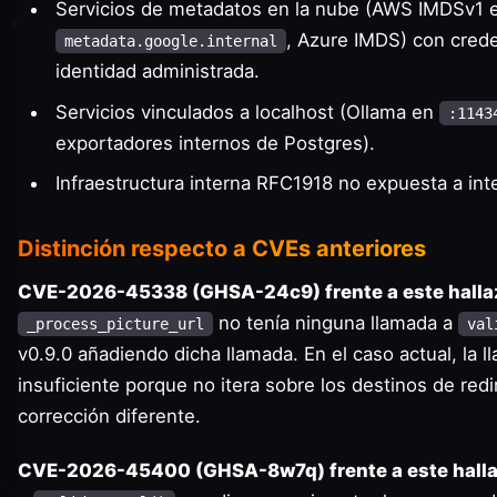
Servicios de metadatos en la nube (AWS IMDSv1
, Azure IMDS) con cred
metadata.google.internal
identidad administrada.
Servicios vinculados a localhost (Ollama en
:1143
exportadores internos de Postgres).
Infraestructura interna RFC1918 no expuesta a int
Distinción respecto a CVEs anteriores
CVE-2026-45338 (GHSA-24c9) frente a este halla
no tenía ninguna llamada a
_process_picture_url
val
v0.9.0 añadiendo dicha llamada. En el caso actual, la l
insuficiente porque no itera sobre los destinos de red
corrección diferente.
CVE-2026-45400 (GHSA-8w7q) frente a este halla