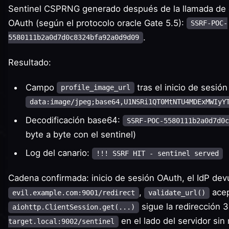
Sentinel CSPRNG generado después de la llamada de 
OAuth (según el protocolo oracle Gate 5.5):
SSRF-POC-
.
5580111b2a0d7d0c8324bfa92a0d9d09
Resultado:
Campo
tras el inicio de sesió
profile_image_url
data:image/jpeg;base64,U1NSRi1QT0MtNTU4MDExMWIyY
Decodificación base64:
SSRF-POC-5580111b2a0d7d0c
byte a byte con el sentinel)
Log del canario:
!!! SSRF HIT - sentinel served
Cadena confirmada: inicio de sesión OAuth, el IdP dev
,
acep
evil.example.com:9001/redirect
validate_url()
sigue la redirección 
aiohttp.ClientSession.get(...)
en el lado del servidor sin 
target.local:9002/sentinel