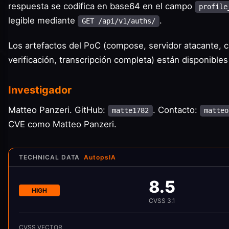
respuesta se codifica en base64 en el campo
profile
legible mediante
.
GET /api/v1/auths/
Los artefactos del PoC (compose, servidor atacante, ca
verificación, transcripción completa) están disponibles
Investigador
Matteo Panzeri. GitHub:
. Contacto:
matte1782
matteo
CVE como Matteo Panzeri.
TECHNICAL DATA
AutopsIA
8.5
HIGH
CVSS
3.1
CVSS VECTOR