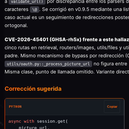
a
por discrepancia entre los parsers d
validate_url()
caracteres
. Se corrigió en v0.9.5 mediante una li
\@
caso actual es un seguimiento de redirecciones poster
ortogonal.
CVE-2026-45401 (GHSA-rh5x) frente a este hallaz
cinco rutas en retrieval, routers/images, utils/files y u
padre. Mismo mecanismo de bypass por redirección 
no figura entre 
utils/oauth.py::_process_picture_url
Misma clase, punto de llamada omitido. Variante direct
Corrección sugerida
PYTHON
Copiar
async
with
 session.get(

    picture_url,
