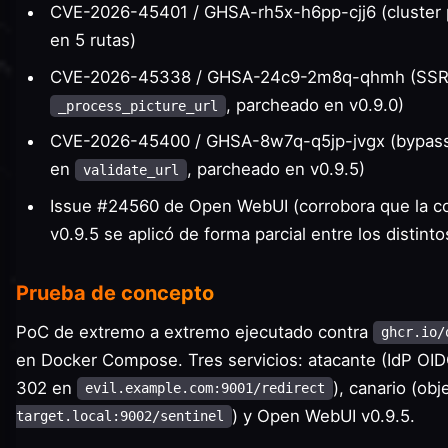
CVE-2026-45401 / GHSA-rh5x-h6pp-cjj6 (cluster p
en 5 rutas)
CVE-2026-45338 / GHSA-24c9-2m8q-qhmh (SSRF 
, parcheado en v0.9.0)
_process_picture_url
CVE-2026-45400 / GHSA-8w7q-q5jp-jvgx (bypass 
en
, parcheado en v0.9.5)
validate_url
Issue #24560 de Open WebUI (corrobora que la co
v0.9.5 se aplicó de forma parcial entre los distint
Prueba de concepto
PoC de extremo a extremo ejecutado contra
ghcr.io/
en Docker Compose. Tres servicios: atacante (IdP OID
302 en
), canario (ob
evil.example.com:9001/redirect
) y Open WebUI v0.9.5.
target.local:9002/sentinel