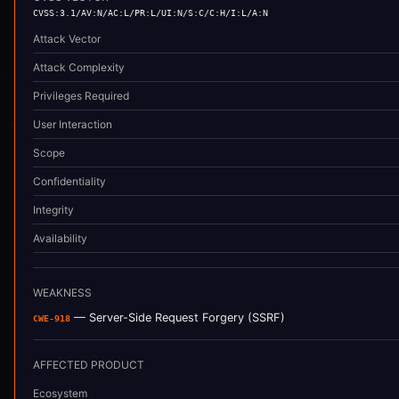
CVSS:3.1/AV:N/AC:L/PR:L/UI:N/S:C/C:H/I:L/A:N
Attack Vector
Attack Complexity
Privileges Required
User Interaction
Scope
Confidentiality
Integrity
Availability
WEAKNESS
—
Server-Side Request Forgery (SSRF)
CWE-918
AFFECTED PRODUCT
Ecosystem