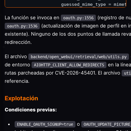
                    guessed_mime_type = mimety
if
 guessed_mime_type 
is
No
La función se invoca en
(registro de n
                        guessed_mime_type = 
'i
oauth.py:1556
return
f'data:
{guessed_mim
(actualización de imagen de perfil en i
oauth.py:1536
existente). Ninguno de los dos puntos de llamada reval
redirección.
El archivo
backend/open_webui/retrieval/web/utils.py
de entorno
en la línea
AIOHTTP_CLIENT_ALLOW_REDIRECTS
rutas parcheadas por CVE-2026-45401. El archivo
uti
referencia.
Explotación
Condiciones previas:
o
ENABLE_OAUTH_SIGNUP=true
OAUTH_UPDATE_PICTURE