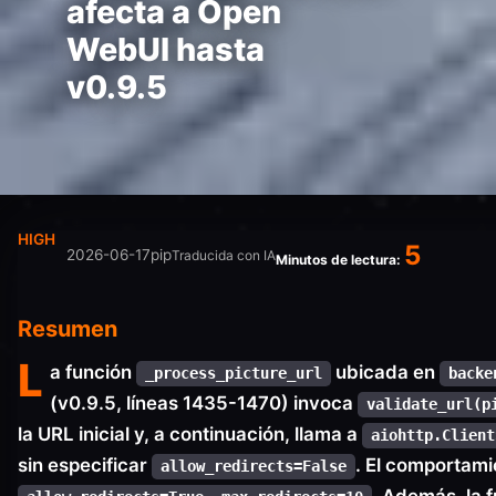
afecta a Open
WebUI hasta
v0.9.5
HIGH
5
2026-06-17
pip
Traducida con IA
Minutos de lectura:
Resumen
L
a función
ubicada en
_process_picture_url
backe
(v0.9.5, líneas 1435-1470) invoca
validate_url(p
la URL inicial y, a continuación, llama a
aiohttp.Client
sin especificar
. El comportami
allow_redirects=False