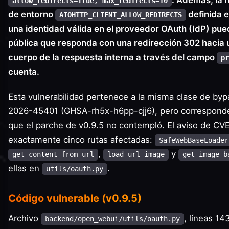
. Además, la f
allow_redirects=True, max_redirects=10
de entorno
definida e
AIOHTTP_CLIENT_ALLOW_REDIRECTS
una identidad válida en el proveedor OAuth (IdP) pue
pública que responda con una redirección 302 hacia un
cuerpo de la respuesta interna a través del campo
pr
cuenta.
Esta vulnerabilidad pertenece a la misma clase de by
2026-45401 (GHSA-rh5x-h6pp-cjj6), pero corresponde
que el parche de v0.9.5 no contempló. El aviso de 
exactamente cinco rutas afectadas:
SafeWebBaseLoader
,
y
get_content_from_url
load_url_image
get_image_b
ellas en
.
utils/oauth.py
Código vulnerable (v0.9.5)
Archivo
, líneas 1
backend/open_webui/utils/oauth.py