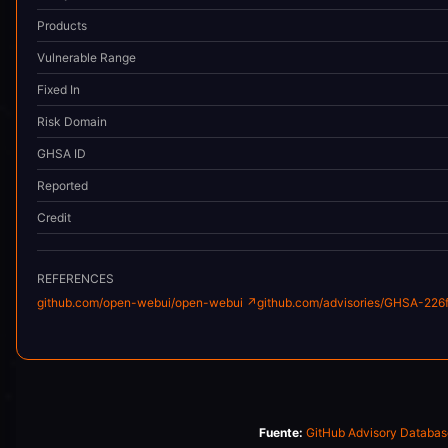
Products
Vulnerable Range
Fixed In
Risk Domain
GHSA ID
Reported
Credit
REFERENCES
github.com/open-webui/open-webui
↗
github.com/advisories/GHSA-22
Fuente:
GitHub Advisory Databa