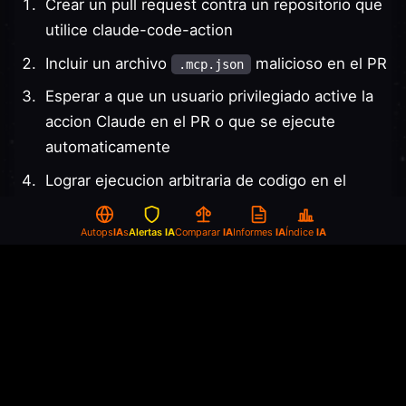
Crear un pull request contra un repositorio que
utilice claude-code-action
Incluir un archivo
malicioso en el PR
.mcp.json
Esperar a que un usuario privilegiado active la
accion Claude en el PR o que se ejecute
automaticamente
Lograr ejecucion arbitraria de codigo en el
runner de GitHub Actions
Autops
IA
s
Alertas
IA
Comparar
IA
Informes
IA
Índice
IA
Impacto de Seguridad
La explotacion exitosa de esta vulnerabilidad puede
resultar en:
Ejecucion remota de codigo
: Control completo
del entorno de ejecucion de GitHub Actions