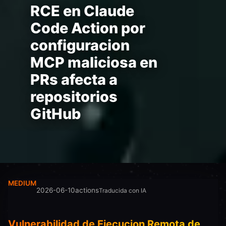
RCE en Claude
Code Action por
configuracion
MCP maliciosa en
PRs afecta a
repositorios
GitHub
MEDIUM
2026-06-10
actions
Traducida con IA
Vulnerabilidad de Ejecucion Remota de