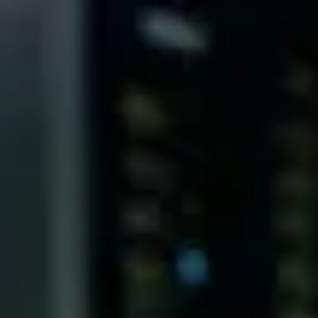
↗
⤴
FUENTE
COMPARTIR