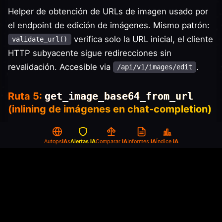
Helper de obtención de URLs de imagen usado por
el endpoint de edición de imágenes. Mismo patrón:
verifica solo la URL inicial, el cliente
validate_url()
HTTP subyacente sigue redirecciones sin
revalidación. Accesible via
.
/api/v1/images/edit
Ruta 5:
get_image_base64_from_url
(inlining de imágenes en chat-completion)
se invoca desde
get_image_base64_from_url()
en cada petición
Autops
IA
s
Alertas
IA
Comparar
IA
Informes
IA
Índice
IA
convert_url_images_to_base64()
cuyo contenido de mensaje
/api/chat/completions
incluye una parte
. El pool de sesiones
image_url
aiohttp compartido no sobrescribe el valor por
defecto
, y el sitio de llamada
allow_redirects=True
no pasa
. Esta es la variante
allow_redirects=False