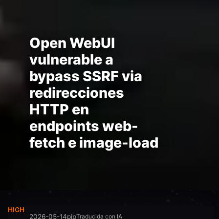
Open WebUI
vulnerable a
bypass SSRF via
redirecciones
HTTP en
endpoints web-
fetch e image-load
HIGH
2026-05-14
pip
Traducida con IA