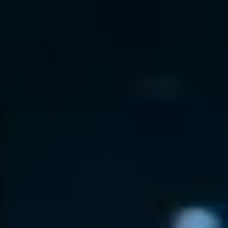
↗
⤴
FUENTE
COMPARTIR