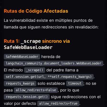
Rutas de Código Afectadas
La vulnerabilidad existe en múltiples puntos de
llamada que siguen redirecciones sin revalidación:
Ruta 1:
_scrape
síncrono via
SafeWebBaseLoader
hereda de
SafeWebBaseLoader
.
langchain_community.document_loaders.WebBaseLoader
El método
del padre llama a
_scrape()
.
self.session.get(url, **self.requests_kwargs)
solo establece
; no se
requests_kwargs
timeout
pasa
, por lo que
allow_redirects=False
sigue redirecciones con el
requests.Session.get()
valor por defecto
.
allow_redirects=True