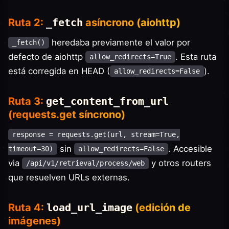
Ruta 2:
_fetch
asíncrono (aiohttp)
heredaba previamente el valor por
_fetch()
defecto de aiohttp
. Esta ruta
allow_redirects=True
está corregida en HEAD (
).
allow_redirects=False
Ruta 3:
get_content_from_url
(requests.get síncrono)
response = requests.get(url, stream=True,
sin
. Accesible
timeout=30)
allow_redirects=False
via
y otros routers
/api/v1/retrieval/process/web
que resuelven URLs externas.
Ruta 4:
load_url_image
(edición de
imágenes)