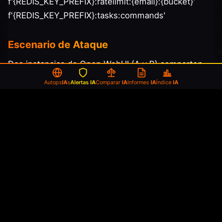
f'{REDIS_KEY_PREFIX}:ratelimit:{email}:{bucket}'
f'{REDIS_KEY_PREFIX}:tasks:commands'
Escenario de Ataque
Dos instancias de Open WebUI (A y B) comparten
un backend Redis, un despliegue soportado para
Autops
IA
s
Alertas
IA
Comparar
IA
Informes
IA
Índice
IA
configuraciones multi-región, despliegues blue-
green, o hot-standby. Ambas instancias tienen sus
propias cuentas de administrador; el Redis
compartido fue elegido para manejo coordinado de
sesiones, limitación de velocidad y gestión de
tareas.
El atacante es un administrador en la Instancia
A (un administrador legítimamente
aprovisionado, o uno que escaló a través de