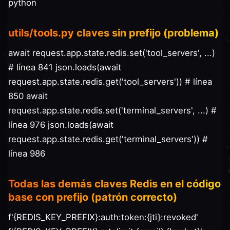
python
utils/tools.py claves sin prefijo (problema)
await request.app.state.redis.set('tool_servers', ...)
# línea 841 json.loads(await
request.app.state.redis.get('tool_servers')) # línea
850 await
request.app.state.redis.set('terminal_servers', ...) #
línea 976 json.loads(await
request.app.state.redis.get('terminal_servers')) #
línea 986
Todas las demás claves Redis en el código
base con prefijo (patrón correcto)
f'{REDIS_KEY_PREFIX}:auth:token:{jti}:revoked'