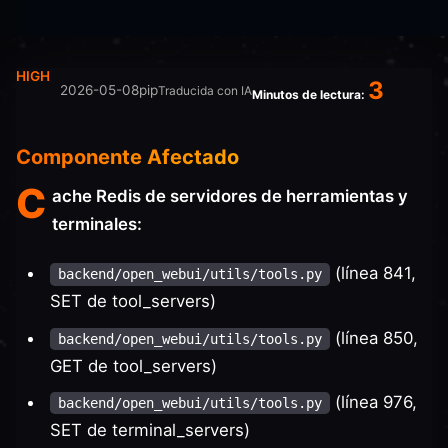
HIGH
3
2026-05-08
pip
Traducida con IA
Minutos de lectura:
Componente Afectado
C
ache Redis de servidores de herramientas y
terminales:
(línea 841,
backend/open_webui/utils/tools.py
SET de tool_servers)
(línea 850,
backend/open_webui/utils/tools.py
GET de tool_servers)
(línea 976,
backend/open_webui/utils/tools.py
SET de terminal_servers)