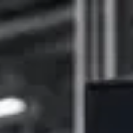
↗
⤴
FUENTE
COMPARTIR