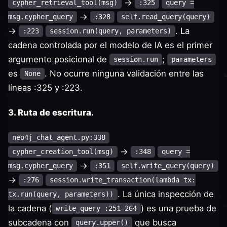
->
cypher_retrieval_tool(msg)
:325
query =
->
msg.cypher_query
:328
self.read_query(query)
->
. La
:223
session.run(query, parameters)
cadena controlada por el modelo de IA es el primer
argumento posicional de
;
session.run
parameters
es
. No ocurre ninguna validación entre las
None
líneas :325 y :223.
3. Ruta de escritura.
neo4j_chat_agent.py:338
->
cypher_creation_tool(msg)
:348
query =
->
msg.cypher_query
:351
self.write_query(query)
->
:276
session.write_transaction(lambda tx:
. La única inspección de
tx.run(query, parameters))
la cadena (
) es una prueba de
write_query :251-264
subcadena con
que busca
query.upper()