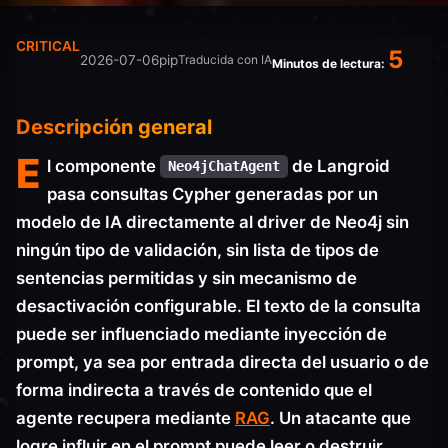
CRITICAL
5
2026-07-06
pip
Traducida con IA
Minutos de lectura:
Descripción general
E
l componente
de Langroid
Neo4jChatAgent
pasa consultas Cypher generadas por un
modelo de IA directamente al driver de Neo4j sin
ningún tipo de validación, sin lista de tipos de
sentencias permitidas y sin mecanismo de
desactivación configurable. El texto de la consulta
puede ser influenciado mediante inyección de
prompt, ya sea por entrada directa del usuario o de
forma indirecta a través de contenido que el
agente recupera mediante
RAG
. Un atacante que
logre influir en el prompt puede leer o destruir