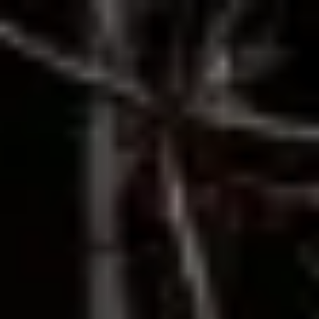
↗
⤴
FUENTE
COMPARTIR