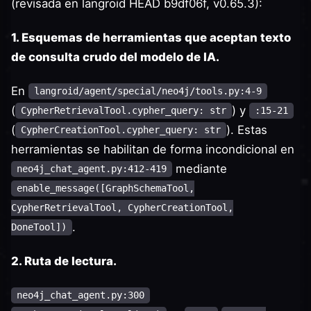
(revisada en langroid HEAD b9df06f, v0.65.3):
1. Esquemas de herramientas que aceptan texto
de consulta crudo del modelo de IA.
En
langroid/agent/special/neo4j/tools.py:4-9
(
) y
CypherRetrievalTool.cypher_query: str
:15-21
(
). Estas
CypherCreationTool.cypher_query: str
herramientas se habilitan de forma incondicional en
mediante
neo4j_chat_agent.py:412-419
enable_message([GraphSchemaTool,
CypherRetrievalTool, CypherCreationTool,
.
DoneTool])
2. Ruta de lectura.
neo4j_chat_agent.py:300