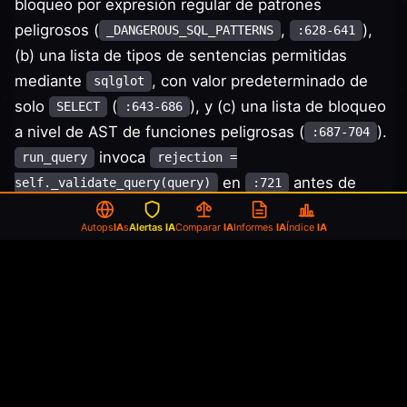
bloqueo por expresión regular de patrones
peligrosos (
,
),
_DANGEROUS_SQL_PATTERNS
:628-641
(b) una lista de tipos de sentencias permitidas
mediante
, con valor predeterminado de
sqlglot
solo
(
), y (c) una lista de bloqueo
SELECT
:643-686
a nivel de AST de funciones peligrosas (
).
:687-704
invoca
run_query
rejection =
en
antes de
self._validate_query(query)
:721
ejecutar. Las rutas
/
de
read_query
write_query
Autops
IA
s
Alertas
IA
Comparar
IA
Informes
IA
Índice
IA
Neo4j no tienen equivalente: una búsqueda de
/
en
_validate_query
allow_dangerous
no devuelve ningún resultado.
neo4j_chat_agent.py
La defensa existe para SQL y está simplemente
ausente para Cypher, lo que constituye la definición
de una corrección incompleta para la misma clase
de inyección prompt-to-query-language.