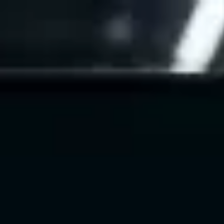
↗
⤴
FUENTE
COMPARTIR