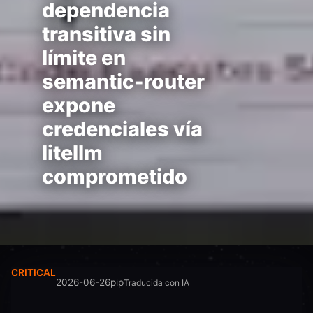
dependencia
transitiva sin
límite en
semantic-router
expone
credenciales vía
litellm
comprometido
CRITICAL
2026-06-26
pip
Traducida con IA