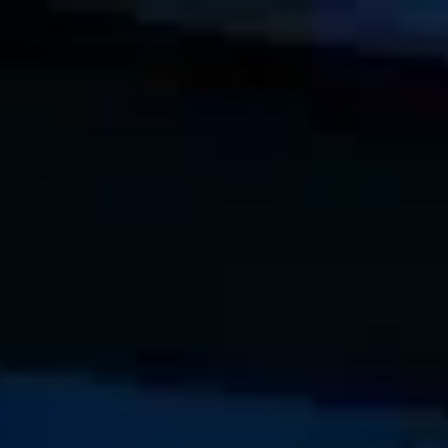
↗
⤴
FUENTE
COMPARTIR