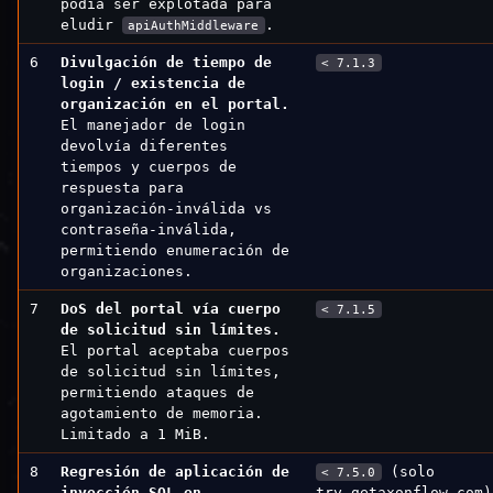
podía ser explotada para
eludir
.
apiAuthMiddleware
6
Divulgación de tiempo de
< 7.1.3
login / existencia de
organización en el portal.
El manejador de login
devolvía diferentes
tiempos y cuerpos de
respuesta para
organización-inválida vs
contraseña-inválida,
permitiendo enumeración de
organizaciones.
7
DoS del portal vía cuerpo
< 7.1.5
de solicitud sin límites.
El portal aceptaba cuerpos
de solicitud sin límites,
permitiendo ataques de
agotamiento de memoria.
Limitado a 1 MiB.
8
Regresión de aplicación de
(solo
< 7.5.0
inyección SQL en
try.getaxonflow.com)