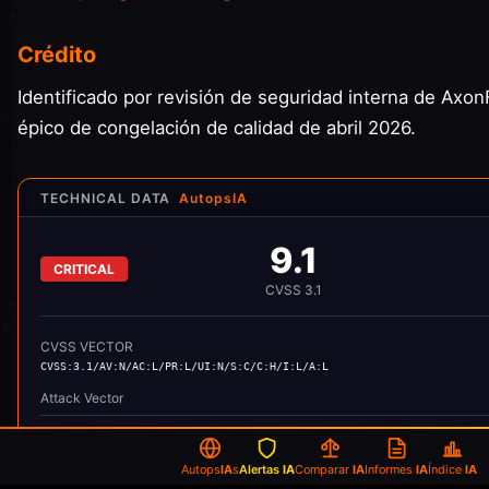
Crédito
Identificado por revisión de seguridad interna de Axon
épico de congelación de calidad de abril 2026.
TECHNICAL DATA
AutopsIA
9.1
CRITICAL
CVSS
3.1
CVSS VECTOR
CVSS:3.1/AV:N/AC:L/PR:L/UI:N/S:C/C:H/I:L/A:L
Attack Vector
Attack Complexity
Privileges Required
Autops
IA
s
Alertas
IA
Comparar
IA
Informes
IA
Índice
IA