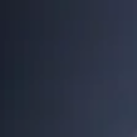
↗
⤴
FUENTE
COMPARTIR