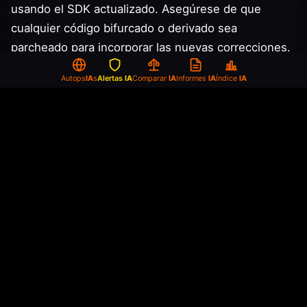
usando el SDK actualizado. Asegúrese de que
cualquier código bifurcado o derivado sea
parcheado para incorporar las nuevas correcciones.
Autops
IA
s
Alertas
IA
Comparar
IA
Informes
IA
Índice
IA
Soluciones temporales
Si la actualización no es posible inmediatamente,
los usuarios deben restringir el acceso de escritura
S3 a las rutas de artefactos de modelo solo a
principales confiables y monitorear modificaciones
no intencionadas a archivos en ubicaciones S3 de
artefactos de modelo.
Referencias
Si hay preguntas o comentarios sobre este aviso,
contacte a AWS Security a través de la página de