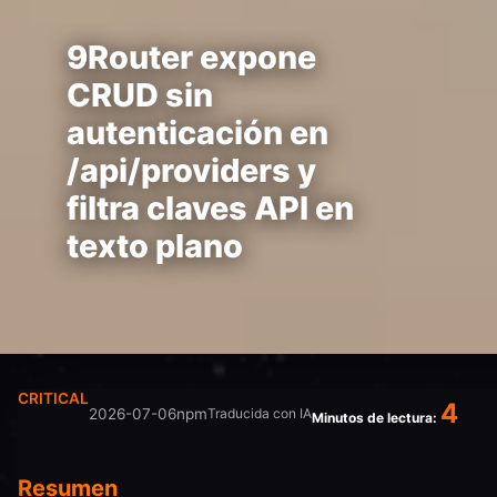
9Router expone
CRUD sin
autenticación en
/api/providers y
filtra claves API en
texto plano
CRITICAL
4
2026-07-06
npm
Traducida con IA
Minutos de lectura:
Resumen