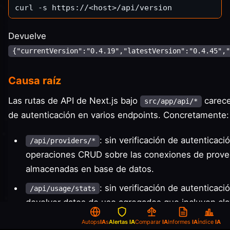
Devuelve
{"currentVersion":"0.4.19","latestVersion":"0.4.45","
Causa raíz
Las rutas de API de Next.js bajo
carece
src/app/api/*
de autenticación en varios endpoints. Concretamente:
: sin verificación de autenticaci
/api/providers/*
operaciones CRUD sobre las conexiones de prov
almacenadas en base de datos.
: sin verificación de autenticaci
/api/usage/stats
devolver datos de uso agregados que incluyen cla
completas.
Autops
IA
s
Alertas
IA
Comparar
IA
Informes
IA
Índice
IA