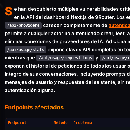
S
e han descubierto múltiples vulnerabilidades crít
en la API del dashboard Next.js de 9Router. Los 
carecen completamente de
autentic
/api/providers
permite a cualquier actor no autenticado crear, leer, a
eliminar conexiones de proveedores de IA. Adicional
expone claves API completas en tex
/api/usage/stats
mientras que
y
/api/usage/request-logs
/api/usage/r
exponen el historial de peticiones de todos los usuari
íntegro de sus conversaciones, incluyendo prompts d
mensajes de usuario y respuestas del asistente, sin r
autenticación alguna.
Endpoints afectados
Endpoint
Método
Problema