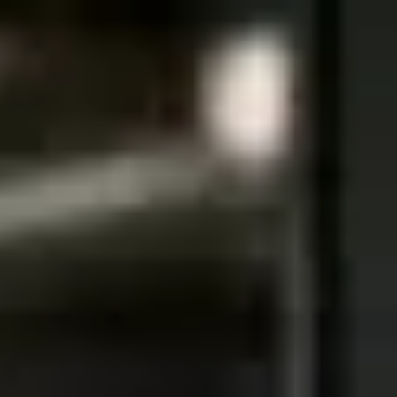
↗
⤴
FUENTE
COMPARTIR