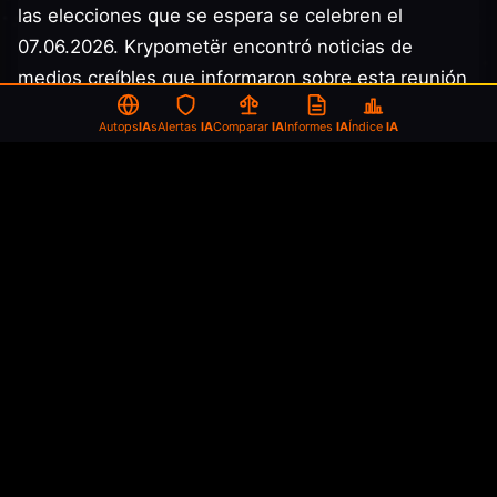
las elecciones que se espera se celebren el
07.06.2026. Krypometër encontró noticias de
medios creíbles que informaron sobre esta reunión
entre Osmani y Abdixhiku. "Café entre amigos"
Autops
IA
s
Alertas
IA
Comparar
IA
Informes
IA
Índice
IA
llamaron a su reunión la expresidenta Vjosa Osmani
y el presidente de la Liga Democrática de Kosovo,
Lumir Abdixhiku.
Abdixhiku ante los medios dijo que muy pronto
vendrían con buenas noticias. Fue una cena
amistosa entre dos amigos, ni la primera, ni será la
última. Muy pronto vendremos con buenas
noticias." dijo Abdixhiku.
Historia de la idea del intercambio de
territorio