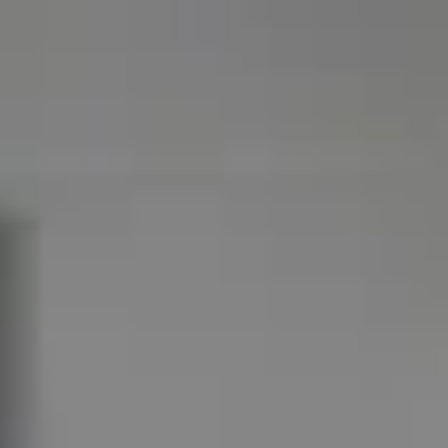
↗
⤴
FUENTE
COMPARTIR