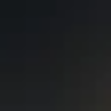
↗
⤴
FUENTE
COMPARTIR