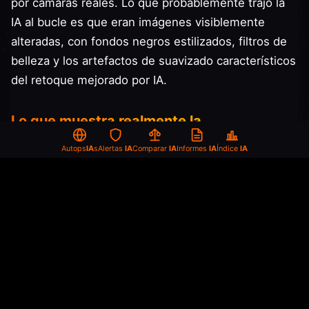
por cámaras reales. Lo que probablemente trajo la
IA al bucle es que eran imágenes visiblemente
alteradas, con fondos negros estilizados, filtros de
belleza y los artefactos de suavizado característicos
del retoque mejorado por IA.
Lo que muestra realmente la
documentación
Autops
IA
s
Alertas
IA
Comparar
IA
Informes
IA
Índice
IA
Lo que se puede verificar es que seis de las ocho
mujeres son reales. Algunas de ellas están en grave
peligro. Ninguno de sus casos coincide con el
encuadre que empleó Trump.
Bita Hemmati es la única de las ocho con una
sentencia de muerte confirmada. La Rama 26 del
Tribunal Revolucionario de Teherán, presidida por el