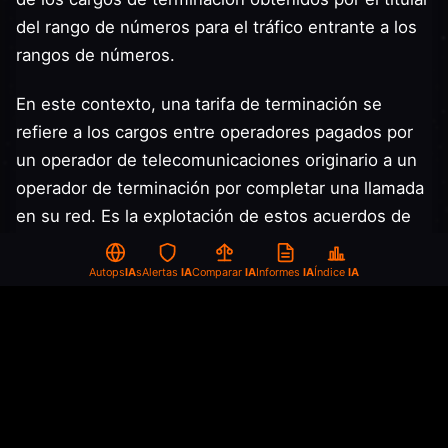
del rango de números para el tráfico entrante a los
rangos de números.
En este contexto, una tarifa de terminación se
refiere a los cargos entre operadores pagados por
un operador de telecomunicaciones originario a un
operador de terminación por completar una llamada
en su red. Es la explotación de estos acuerdos de
"participación en ingresos" lo que impulsa el IRSF,
ya que el operador originario termina pagando
Autops
IA
s
Alertas
IA
Comparar
IA
Informes
IA
Índice
IA
tarifas de terminación a la red de destino por las
llamadas entrantes a los destinos de alto costo, una
porción de la cual se divide con los estafadores.
Mecánica de la estafa: hasta 60 SMS por
víctima