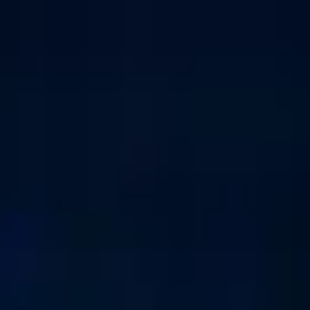
↗
⤴
FUENTE
COMPARTIR