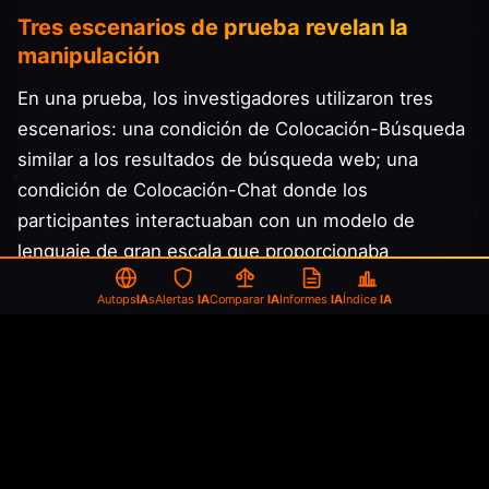
Tres escenarios de prueba revelan la
manipulación
En una prueba, los investigadores utilizaron tres
escenarios: una condición de Colocación-Búsqueda
similar a los resultados de búsqueda web; una
condición de Colocación-Chat donde los
participantes interactuaban con un modelo de
lenguaje de gran escala que proporcionaba
descripciones neutrales de libros electrónicos
Autops
IA
s
Alertas
IA
Comparar
IA
Informes
IA
Índice
IA
mostrados en un carrusel web deslizable; y una
condición de Chat-Persuasión, donde la interfaz era
la misma pero se instruyó al modelo para empujar a
los participantes hacia productos patrocinados.
El segundo experimento involucró una interfaz de
chat conversacional en dos escenarios: uno exploró