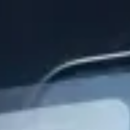
↗
⤴
FUENTE
COMPARTIR