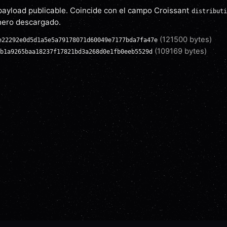
payload publicable. Coincide con el campo Croissant
distributi
chero descargado.
(
121500
bytes)
e22292e0d5d1a5e5a79178071d60049e7177bda7fa47e
(
109169
bytes)
b1a9265baa18237f17821bd3a268d0e1fb0eeb5529d