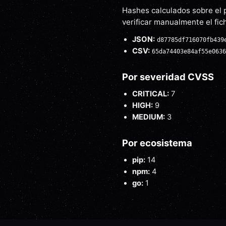
Hashes calculados sobre el 
verificar manualmente el fi
JSON:
d87785df716070fb439
CSV:
65da74403e84af55e0636
Por severidad CVSS
CRITICAL
:
7
HIGH
:
9
MEDIUM
:
3
Por ecosistema
pip
:
14
npm
:
4
go
:
1