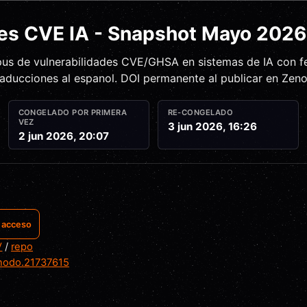
es CVE IA - Snapshot
Mayo 2026
rpus de vulnerabilidades CVE/GHSA en sistemas de IA con 
aducciones al espanol. DOI permanente al publicar en Zen
CONGELADO POR PRIMERA
RE-CONGELADO
VEZ
3 jun 2026, 16:26
2 jun 2026, 20:07
r acceso
V
/
repo
nodo.21737615